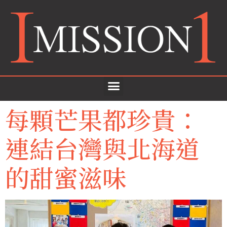
每顆芒果都珍貴：
連結台灣與北海道
的甜蜜滋味