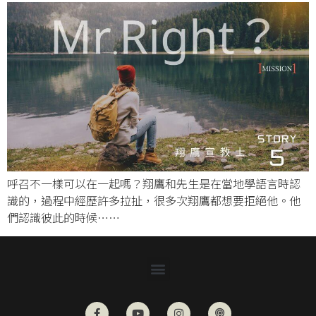
呼召不一樣可以在一起嗎？翔鷹和先生是在當地學語言時認
識的，過程中經歷許多拉扯，很多次翔鷹都想要拒絕他。他
們認識彼此的時候……