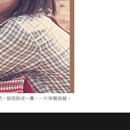
他們，狼狽跌成一團，一片唉聲狼藉。