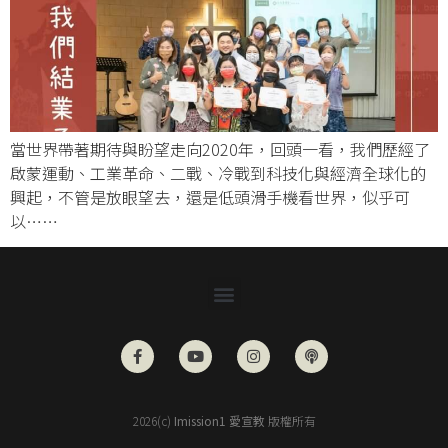
當世界帶著期待與盼望走向2020年，回頭一看，我們歷經了
啟蒙運動、工業革命、二戰、冷戰到科技化與經濟全球化的
興起，不管是放眼望去，還是低頭滑手機看世界，似乎可
以……
2026(c)
Imission1 愛宣教
版權所有