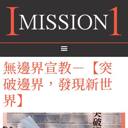
無邊界宣教－【突
破邊界，發現新世
界】