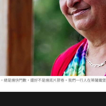
，總是燒快門數，還好不是燒底片膠卷。我們一行人在蒂薩鐵堡