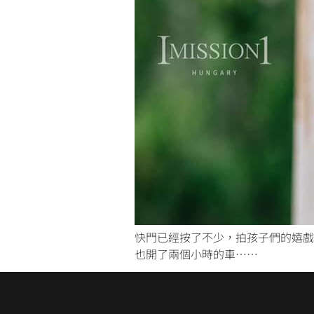
快門已經按了不少，拍孩子們的嬉戲
也開了兩個小時的車……