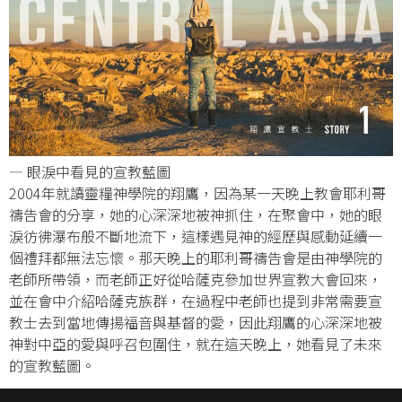
— 眼淚中看見的宣教藍圖
2004年就讀靈糧神學院的翔鷹，因為某一天晚上教會耶利哥
禱告會的分享，她的心深深地被神抓住，在聚會中，她的眼
淚彷彿瀑布般不斷地流下，這樣遇見神的經歷與感動延續一
個禮拜都無法忘懷。那天晚上的耶利哥禱告會是由神學院的
老師所帶領，而老師正好從哈薩克參加世界宣教大會回來，
並在會中介紹哈薩克族群，在過程中老師也提到非常需要宣
教士去到當地傳揚福音與基督的愛，因此翔鷹的心深深地被
神對中亞的愛與呼召包圍住，就在這天晚上，她看見了未來
的宣教藍圖。