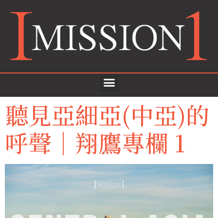
聽見亞細亞(中亞)的
呼聲｜翔鷹專欄 1