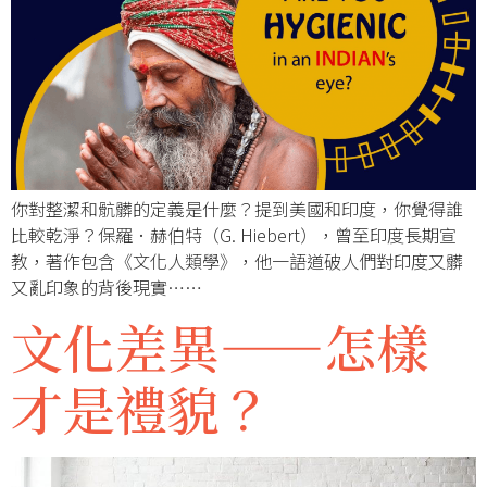
你對整潔和骯髒的定義是什麼？提到美國和印度，你覺得誰
比較乾淨？保羅．赫伯特（G. Hiebert），曾至印度長期宣
教，著作包含《文化人類學》，他一語道破人們對印度又髒
又亂印象的背後現實……
文化差異——怎樣
才是禮貌？