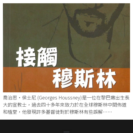
喬治思・侯士尼 (Georges Houssney)是一位在黎巴嫩出生長
大的宣教士，過去四十多年來致力於在全球穆斯林中間佈道
和植堂，他發現許多基督徒對於穆斯林有些誤解……