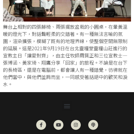
舞台上相對的四張藤椅、兩張擺放盆栽的小圓桌，在暈黃溫
暖的燈光下，對話聲輕柔的交錯著。有一種無法言喻的氛
圍，渲染擴張，模糊了既有的地理界線，使整個空間無限制
的延展。這是2021年9月19日在台北靈糧堂靈糧山莊進行的
宣教主日「讓愛對齊」，由主任牧師周巽正和三位宣教士—
張博涵、黃家琦、翔鷹分享「回家」的旅程。不論是在台下
的長椅區，還是在電腦前，都會讓人有一種錯覺，彷彿就在
他們當中，與他們並肩而坐，一同感受著話語中的歡笑和淚
水。