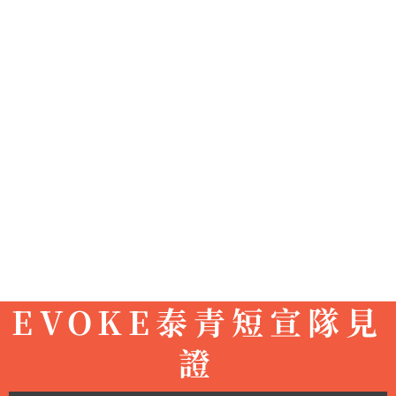
EVOKE泰青短宣隊見
證