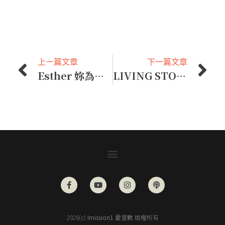
上ㄧ篇文章
下一篇文章
Esther 妳為什麼回來緬甸？
LIVING STONE 打破族群藩籬
2026(c)
Imission1 愛宣教
版權所有