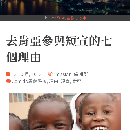
Home
/
Story宣教心故事
去肯亞參與短宣的七
個理由
13 10 月, 2018
Imission1編輯群
Comido恩慈學校
,
理由
,
短宣
,
肯亞