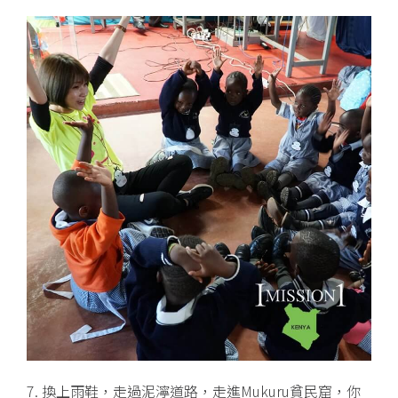
7. 換上雨鞋，走過泥濘道路，走進Mukuru貧民窟，你