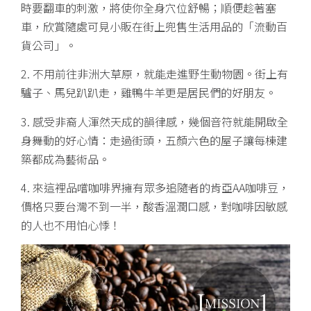
時要翻車的刺激，將使你全身穴位舒暢；順便趁著塞
車，欣賞隨處可見小販在街上兜售生活用品的「流動百
貨公司」。
2. 不用前往非洲大草原，就能走進野生動物園。街上有
驢子、馬兒趴趴走，雞鴨牛羊更是居民們的好朋友。
3. 感受非裔人渾然天成的韻律感，幾個音符就能開啟全
身舞動的好心情：走過街頭，五顏六色的屋子讓每棟建
築都成為藝術品。
4. 來這裡品嚐咖啡界擁有眾多追隨者的肯亞AA咖啡豆，
價格只要台灣不到一半，酸香溫潤口感，對咖啡因敏感
的人也不用怕心悸！