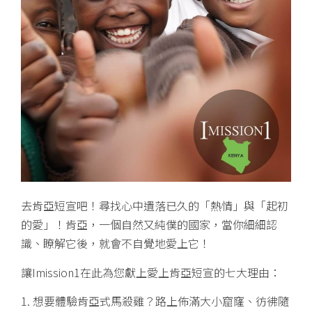
去肯亞短宣吧！尋找心中遺落已久的「熱情」與「起初
的愛」！肯亞，一個自然又純僕的國家，當你細細認
識、瞭解它後，就會不自覺地愛上它！
讓Imission1在此為您獻上愛上肯亞短宣的七大理由：
1. 想要體驗肯亞式馬殺雞？路上佈滿大小窟窿、彷彿隨