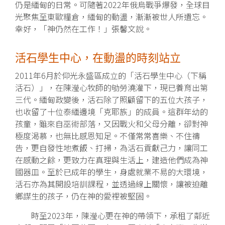
仍是緬甸的日常。可隨著
2022
年俄烏戰爭爆發，全球目
光聚焦至東歐糧倉，緬甸的動盪，漸漸被世人所遺忘。
幸好，「神仍然在工作！」張馨文說。
活石學生中心，在動盪的時刻站立
2011年6月於仰光永盛區成立的「活石學生中心（下稱
活石）」，在陳瀅心牧師的劬勞澆灌下，現已養育出第
三代。緬甸政變後，活石除了照顧留下的五位大孩子，
也收留了十位泰緬邊境「克耶族」的成員。這群年幼的
孩童，雖來自巫術部落，又因戰火和父母分離，卻對神
極度渴慕，也無比感恩知足。不僅常常喜樂、不住禱
告，更自發性地煮飯、打掃，為活石貢獻己力，讓同工
在感動之餘，更致力在真理與生活上，建造他們成為神
國器皿。至於已成年的學生，身處就業不易的大環境，
活石亦為其開設培訓課程，並透過線上關懷，讓被迫離
鄉謀生的孩子，仍在神的愛裡被堅固。
時至2023年，陳瀅心更在神的帶領下，承租了鄰近