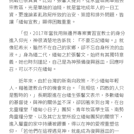
挑戰也很真實。比如，張馨文提到，從永盛區開車過去
宗教區，光是單趟的油錢，就是當地成年人的一日工
資，更遑論紊亂政局所致的治安、簽證和排外問題，皆
讓「緬甸宣教」顯得困難重重。
「但，2017年當我用無邊界專案實習宣教士的身分
進入仰光，神很清楚地告訴我：『不要忘記緬甸。』就
像尼希米，雖然不在自己的家鄉，卻不忘自身所流的血
液。」身為緬二代，緬甸之於張馨文，始終有其獨特意
義，她也時刻謹記，自己是為神預備復興器皿，回應呼
召，可以不只在緬甸。
近年來，由於台灣的新南向政策，不少緬甸年輕
人，藉著建教合作的機會來台。「我相信，四散的人只
是暫時的，」長期跟進在台緬生張馨文表示，多數緬甸
的基督徒，與神的關係並不深，卻因著來到台灣，在台
北靈糧堂「緬甸小日子」團契、青年牧區學生區、南勢
角靈糧分堂、以及其它友堂所設立緬甸團契的關懷下，
進入屬靈的家中持續被餵養，得以在神的愛裡重塑信
仰，「若他們在這裡遇見神，就能成為復興器皿的一