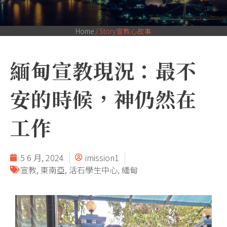
Home
/
Story宣教心故事
緬甸宣教現況：最不
安的時候，神仍然在
工作
5 6 月, 2024
imission1
宣教
,
東南亞
,
活石學生中心
,
緬甸