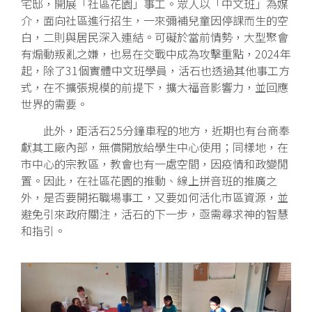
宅邸，開展「社區花園」事工。眾人以「中文班」為媒
介，面向社區進行招生，一來彌補兒童因停課而生的空
白，二則與居民深入連結。可礙於當前情勢，大型聚會
有煽動叛亂之嫌，也易在交戰中成為攻擊重點，2024年
起，除了31個實體中文班學員，活石也透過其他事工方
式，在不擴張規模的前提下，擴大福音影響力，並回應
世界的需要。
此外，距活石
25
分鐘車程的地方，近期也有台商奉
獻其工廠內部，無償開放給學生中心使用；同樣地，在
市中心的宗教區，教會也有一處空間，因疫情和政變閒
置。因此，在社區花園的推動、線上拼音班的推廣之
外，是否要開拓職場事工，又要如何活化市區資源，並
避免引來政府關注，活石的下一步，亟需尋求神的智慧
和指引。