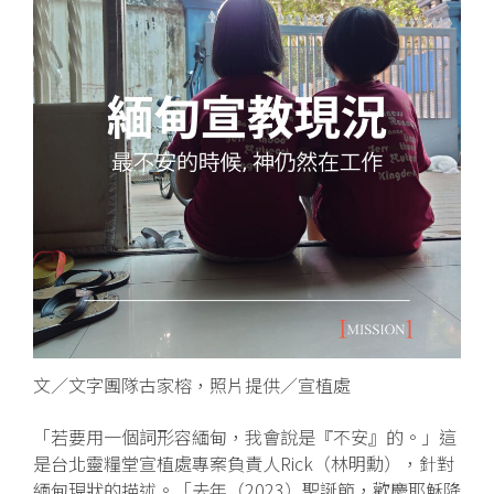
文／文字團隊古家榕，照片提供／宣植處
「若要用一個詞形容緬甸，我會說是『不安』的。」這
是台北靈糧堂宣植處專案負責人Rick（林明勳），針對
緬甸現狀的描述。「去年（2023）聖誕節，歡慶耶穌降