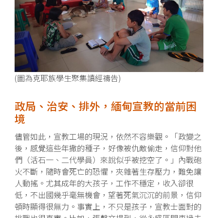
(圖為
克耶族學生聚集讀經禱告
)
政局、治安、排外，緬甸宣教的當前困
境
儘管如此，宣教工場的現況，依然不容樂觀。「政變之
後，感覺這些年撒的種子，好像被仇敵偷走，信仰對他
們（活石一、二代學員）來說似乎被挖空了。」內戰砲
火不斷，隨時會死亡的恐懼，夾雜著生存壓力，難免讓
人動搖。尤其成年的大孩子，工作不穩定，收入卻很
低，不出國幾乎毫無機會，望著死氣沉沉的前景，信仰
頓時顯得很無力。事實上，不只是孩子，宣教士面對的