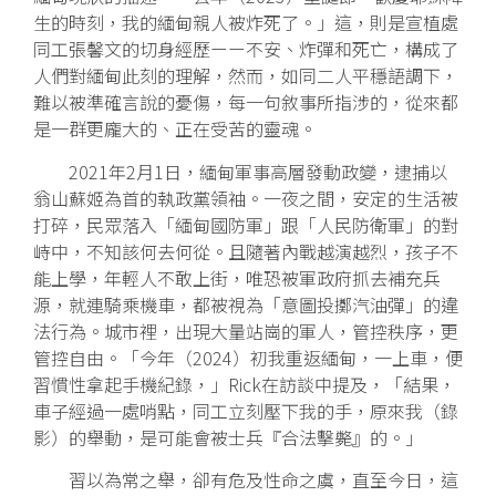
生的時刻，我的緬甸親人被炸死了。」這，則是宣植處
同工張馨文的切身經歷ーー不安、炸彈和死亡，構成了
人們對緬甸此刻的理解，然而，如同二人平穩語調下，
難以被準確言說的憂傷，每一句敘事所指涉的，從來都
是一群更龐大的、正在受苦的靈魂。
2021年2月1日，緬甸軍事高層發動政變，逮捕以
翁山蘇姬為首的執政黨領袖。一夜之間，安定的生活被
打碎，民眾落入「緬甸國防軍」跟「人民防衛軍」的對
峙中，不知該何去何從。且隨著內戰越演越烈，孩子不
能上學，年輕人不敢上街，唯恐被軍政府抓去補充兵
源，就連騎乘機車，都被視為「意圖投擲汽油彈」的違
法行為。城市裡，出現大量站崗的軍人，管控秩序，更
管控自由。「今年（2024）初我重返緬甸，一上車，便
習慣性拿起手機紀錄，」Rick在訪談中提及，「結果，
車子經過一處哨點，同工立刻壓下我的手，原來我（錄
影）的舉動，是可能會被士兵『合法擊斃』的。」
習以為常之舉，卻有危及性命之虞，直至今日，這