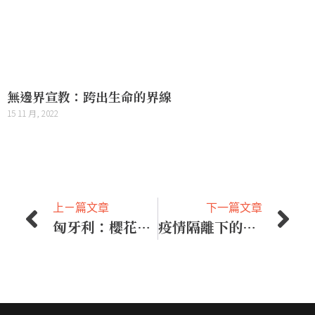
無邊界宣教：跨出生命的界線
15 11 月, 2022
上ㄧ篇文章
下一篇文章
匈牙利：櫻花海的綠蔭下，看見曙光
疫情隔離下的宣教同理心