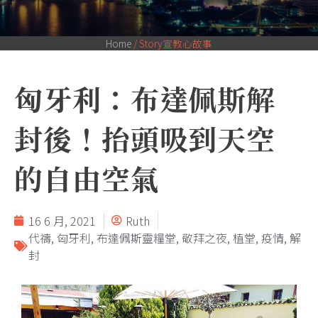
Home
/
Story宣教心故事
匈牙利：布達佩斯解
封後！抬頭吸到天空
的自由空氣
16 6 月, 2021
Ruth
代禱
,
匈牙利
,
布達佩斯靈糧堂
,
敬拜之夜
,
植堂
,
疫情
,
解
封