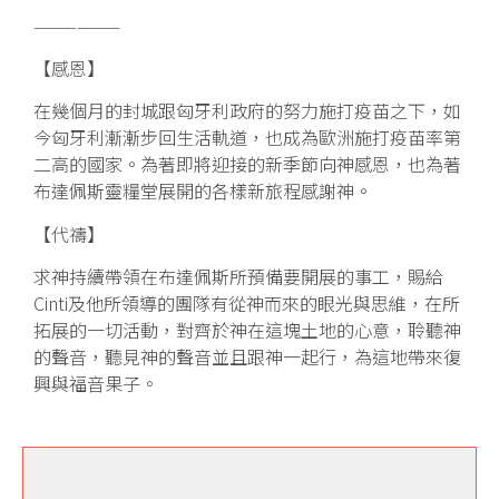
——————
【感恩】
在幾個月的封城跟匈牙利政府的努力施打疫苗之下，如
今匈牙利漸漸步回生活軌道，也成為歐洲施打疫苗率第
二高的國家。為著即將迎接的新季節向神感恩，也為著
布達佩斯靈糧堂展開的各樣新旅程感謝神。
【代禱】
求神持續帶領在布達佩斯所預備要開展的事工，賜給
Cinti及他所領導的團隊有從神而來的眼光與思維，在所
拓展的一切活動，對齊於神在這塊土地的心意，聆聽神
的聲音，聽見神的聲音並且跟神一起行，為這地帶來復
興與福音果子。