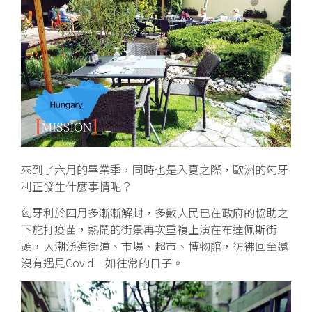
來到了六月的畢業季，同時也是入夏之際，歐洲的匈牙
利正發生什麼事情呢？
匈牙利於四月多漸漸解封，多數人民已在政府的協助之
下施打疫苗，熱鬧的街景再次重複上演在布達佩斯街
頭，人潮湧進街道、市場、超市、博物館，彷彿回至還
沒有遇見Covid一如往常的日子。