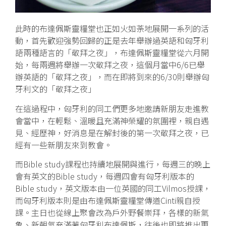
此時的布達佩斯靈糧堂也正如火如荼地展開一系列的活
動，首先歡迎強勢回歸的正是去年舉辦過英語和匈牙利
語兩種語言的「敬拜之夜」，布達佩斯靈糧堂從六月開
始，每兩週將舉辦一次敬拜之夜，這個月當中6/6已舉
辦英語的「敬拜之夜」，而在即將到來的6/30則舉辦匈
牙利文的「敬拜之夜」
在這過程中，匈牙利的同工們更多地邀請新朋友走進教
會當中，在輕鬆、溫暖且充滿神榮耀的氛圍裡，親自遇
見、經歷神，好消息是在解封後的第一次敬拜之夜，已
經有一些新朋友來到教會。
而Bible study課程也持續地展開與進行，每週三的晚上
會有英文的Bible study，每週四會有匈牙利版本的
Bible study，英文版本由一位英國的同工Vilmos授課，
而匈牙利版本則是由布達佩斯靈糧堂傳道Cinti親自授
課。主日也從線上聚會改為戶外野餐崇拜，各樣的新氣
象、新朝氣充滿著匈牙利布達佩斯，往後也即將推出更