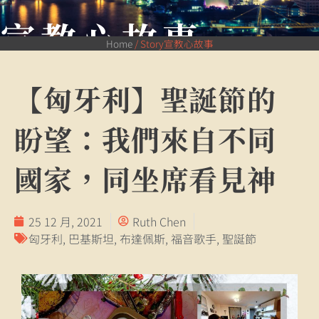
宣教心故事
Home
/
Story宣教心故事
【匈牙利】聖誕節的
盼望：我們來自不同
國家，同坐席看見神
25 12 月, 2021
Ruth Chen
匈牙利
,
巴基斯坦
,
布達佩斯
,
福音歌手
,
聖誕節