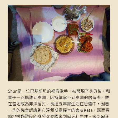
Shun是一位巴基斯坦的福音歌手，被發現了身分後，和
妻子一路逃難到泰國，因持續拿不到泰國的居留證，便
在當地成為非法居民，長達五年都生活在恐懼中，因著
一些的機會認識到布達佩斯靈糧堂的會友Kata，因而輾
轉地透過難民的身分從泰國來到匈牙利居住。來到匈牙