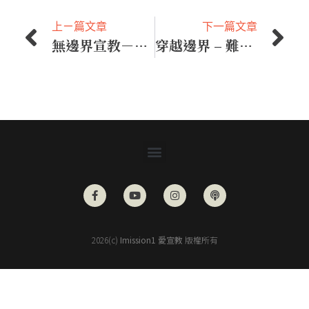
上ㄧ篇文章
下一篇文章
無邊界宣教－【突破邊界，發現新世界】
穿越邊界 – 難民體驗桌遊
2026(c)
Imission1 愛宣教
版權所有