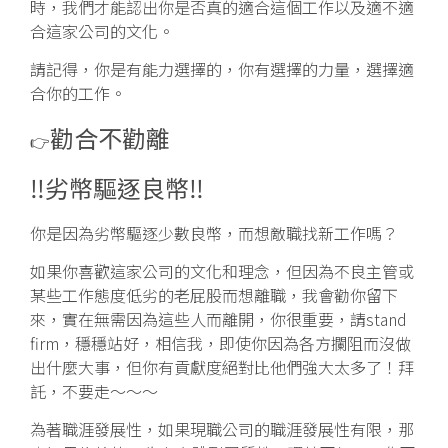
時，我們才能認出你是否真的適合這個工作以及適不適
合這家公司的文化。
請記得，你是有能力選擇的，你有選擇的力量，選擇適
合你的工作。
勸合不勸離
👉
‼️劣幣驅逐良幣‼️
你是因為劣幣驅逐少數良幣，而想敵職找新工作嗎？
如果你喜歡這家公司的文化和理念，但因為不良主管或
某些工作態度低劣的老屁股而想離職，我會勸你留下
來，實在無需因為這些人而離開，你很重要，請stand
firm，穩穩站好，相信我，即使你因為各方攔阻而沒做
出什麼大事，但你有貢獻度絕對比他們強大太多了！拜
託，不要走～～～
為著職涯發展性，如果現職公司的職涯發展性有限，那