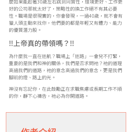
麼如果能趁著30歲左右跳到同質性，環境更好、工作更
好的公司那就太好了，策略性的換工作絕不有其必要
性。職場是很現實的，你會發現，一過40歲，就不會有
獵人頭主動來找你，他們要的都是年輕又有體力、能力
的優質潛力股。
‼️上帝真的帶領嗎？‼️
為什麼我一直在迷航？職場上「迷路」一會兒不打緊，
重要的是我們和神的關係，我們是否求問祂？祂的道理
高過我們的道路，祂的意念高過我們的意念，更是我們
腳前的燈、路上的光。
神沒有忘記你，在此鼓勵正在求職焦慮或長期工作不順
的你，靜下心禱告，祂必為你開道路。
作者介紹