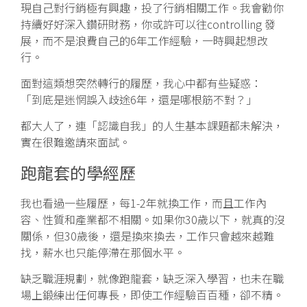
現自己對行銷極有興趣，投了行銷相關工作。我會勸你
持續好好深入鑽研財務，你或許可以往controlling 發
展，而不是浪費自己的6年工作經驗，一時興起想改
行。
面對這類想突然轉行的履歷，我心中都有些疑惑：
「到底是迷惘誤入歧途6年，還是哪根筋不對？」
都大人了，連「認識自我」的人生基本課題都未解決，
實在很難邀請來面試。
跑龍套的學經歷
我也看過一些履歷，每1-2年就換工作，而且工作內
容、性質和產業都不相關。如果你30歲以下，就真的沒
關係，但30歲後，還是換來換去，工作只會越來越難
找，薪水也只能停滯在那個水平。
缺乏職涯規劃，就像跑龍套，缺乏深入學習，也未在職
場上鍛練出任何專長，即使工作經驗百百種，卻不精。