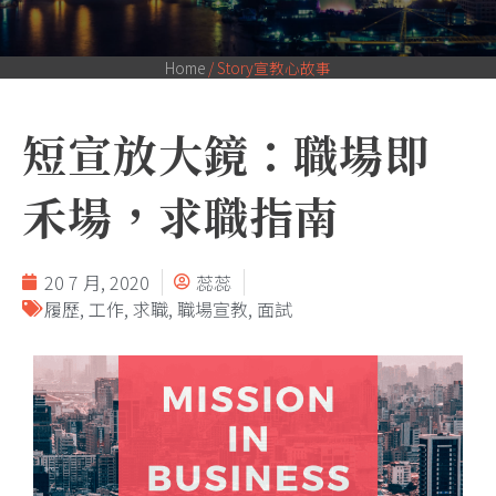
Home
/
Story宣教心故事
短宣放大鏡：職場即
禾場，求職指南
20 7 月, 2020
蕊蕊
履歷
,
工作
,
求職
,
職場宣教
,
面試