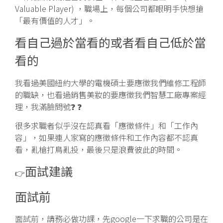
Valuable Player) ，職場上，每個公司都眼明手快想搶
「最有價值的人才」。
看自己過於當看的或者看自己低於當
看的
我看過美國紐約大學的電機碩士要應徵我們維修工程師
的職缺，也看過銷售美妝的要應徵我們智慧工廠專案經
理，我滿臉問號❓ ❓
很多求職者似乎沒在認真看「應徵條件」和「工作內
容」，如果連人家寫的應徵條件和工作內容都不認真
看，亂槍打鳥亂投，最後只是浪費彼此的時間。
面試建議
👉
面試前
面試前，請務必做功課，先google一下求職的公司是在