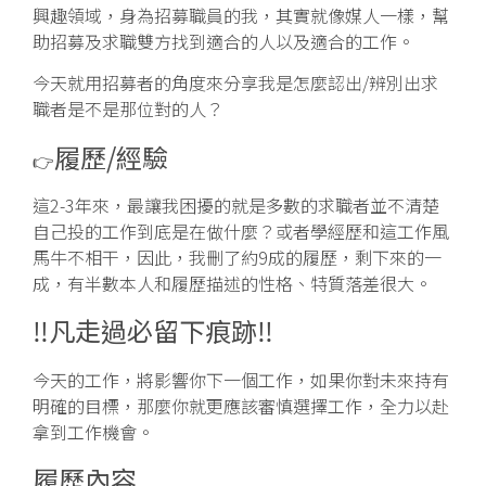
興趣領域，身為招募職員的我，其實就像媒人一樣，幫
助招募及求職雙方找到適合的人以及適合的工作。
今天就用招募者的角度來分享我是怎麼認出/辨別出求
職者是不是那位對的人？
履歷/經驗
👉
這2-3年來，最讓我困擾的就是多數的求職者並不清楚
自己投的工作到底是在做什麼？或者學經歷和這工作風
馬牛不相干，因此，我刪了約9成的履歷，剩下來的一
成，有半數本人和履歷描述的性格、特質落差很大。
‼️凡走過必留下痕跡‼️
今天的工作，將影響你下一個工作，如果你對未來持有
明確的目標，那麼你就更應該審慎選擇工作，全力以赴
拿到工作機會。
履歷內容