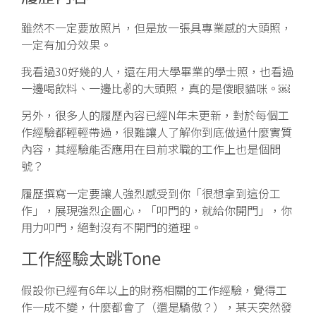
雖然不一定要放照片，但是放一張具專業感的大頭照，
一定有加分效果。
我看過30好幾的人，還在用大學畢業的學士照，也看過
一邊喝飲料、一邊比✌️的大頭照，真的是傻眼貓咪。￼
另外，很多人的履歷內容已經N年未更新，對於每個工
作經驗都輕輕帶過，很難讓人了解你到底做過什麼實質
內容，其經驗能否應用在目前求職的工作上也是個問
號？
履歷撰寫一定要讓人強烈感受到你「很想拿到這份工
作」，展現強烈企圖心，「叩門的，就給你開門」，你
用力叩門，絕對沒有不開門的道理。
工作經驗太跳Tone
假設你已經有6年以上的財務相關的工作經驗，覺得工
作一成不變，什麼都會了（還是驕傲？），某天突然發