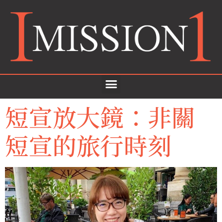
短宣放大鏡：非關
短宣的旅行時刻