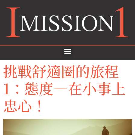
挑戰舒適圈的旅程
1：態度—在小事上
忠心！