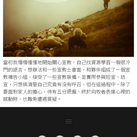
當初我懵懵懂懂地開始關心宣教，自己找資源學習一個很冷
門的語言，想辦法和一些宣教士會面，和夥伴組成了一個宣
教禱告小組，接受了一些宣教裝備，並實際參與短宣、訪
宣，只想搞清楚自己究竟有沒有呼召，但在這過程中，除了
要面對家人的擔心，待有五分把握、終於向牧者表達心裡的
感動時，也難免遭遇質疑。