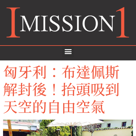
匈牙利：布達佩斯
解封後！抬頭吸到
天空的自由空氣