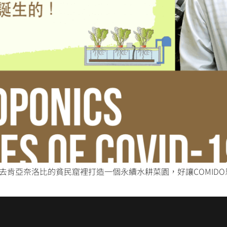
，去肯亞奈洛比的貧民窟裡打造一個永續水耕菜園，好讓COMID