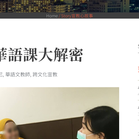
Home
/
Story宣教心故事
華語課大解密
.
尼
,
華語文教師
,
跨文化宣教