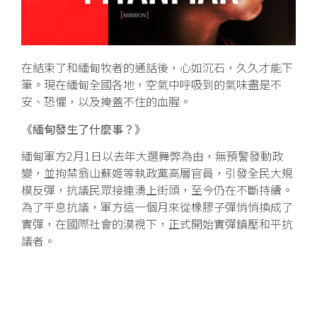
在結束了和緬甸牧者的通話後，心如沉石，久久才能下
筆。現在緬甸全國各地，空氣中呼吸到的氣味盡是不
安、恐懼，以及掩蓋不住的血腥。
《緬甸發生了什麼事？》
緬甸軍方2月1日以去年大選舞弊為由，無預警發動政
變，並拘禁翁山蘇姬等執政黨高層官員，引發全民大規
模反彈，抗議民眾接連湧上街頭，至今仍在不斷持續。
為了平息抗議，軍方這一個月來從橡膠子彈悄悄換成了
實彈，在國際社會的漠視下，正式開始實彈鎮壓和平抗
議者。