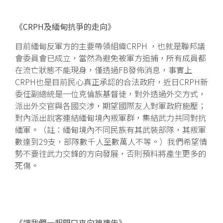
《CRPH及緬甸抗爭的走向》
目前緬甸反軍方的主要帶領組織CRPH ，也就是聯邦議
會委員會已成立，當然為避免被軍方追捕，所有成員都
在流亡狀態不能現身，僅透過FB發佈消息，事實上
CRPH也是目前民心真正承認的合法政府，近日CRPH新
委任副總統是一位克倫族基督徒，對外透過外交方式，
派出外交官與各國交涉，期望國際友人對軍政府施壓；
對內派出說客連結緬甸境內叛軍群，集結武力共同對抗
緬軍。（註：緬甸境內不同民族有其武裝部隊，其叛軍
數達到29支，部隊數千人至數萬人不等。）我們希望情
勢不要往武力交鋒的方向發展，否則預料將產生更多的
死傷。
《讓我們一起開口來向神禱告》