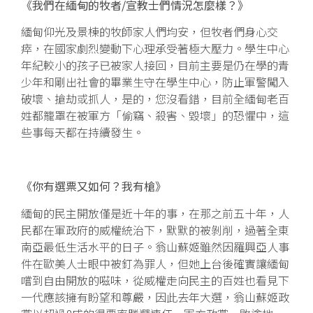
《我們在緬甸的牧者/宣教士們情況怎麼樣？》
緬甸仰光及景棟的牧師家人們均安，但牧者們身心交
瘁，在國家劇烈變動下心理承受著極大壓力。學生中心
年紀較小的孩子已被家人接回，目前主要是仍在學的青
少年和剛出社會的畢業生守在學生中心，防止軍警闖入
破壞、搶劫或抓人，是的，您沒看錯，目前全緬甸老百
姓都籠罩在被軍方「偷竊、殺害、毀壞」的恐懼中，這
些事每天都在持續發生。
《你有選票又如何？我有槍》
緬甸的民主開放僅是近十年的事，在那之前五十年，人
民都在軍政府的威權統治下，默默的被剝削，過著全東
南亞最低生活水平的日子。翁山蘇姬雖然因羅興亞人事
件在歐美人士眼中被釘為罪人，但她上台後確實讓緬甸
嚐到自由開放的嗞味，從威權走向民主的百姓也看見下
一代應該擁有盼望和尊嚴，因此去年大選，翁山蘇姬政