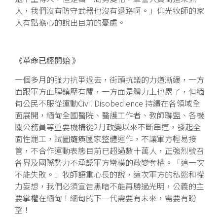
人，我們沒有防守武器也沒有退路啊。」仰光牧師的家
人有點擔心的說出目前的憂慮。
《革命已經開始 》
一個多月的強力抗爭過去，街頭抗議的力道漸緩，一方
面跟軍方血腥鎮壓有關，一方面是體力上也累了，但緬
甸公民不服從運動Civil Disobedience 持續在各領域全
面展開，緬甸全國醫院、醫護工作者、教師聯盟、各機
關公務員等重要機構從2月政變以來不斷串連，發起全
面性罷工，試圖癱瘓國家整體運作，不讓軍方輕易接
管，不合作運動表態目前已超過數十萬人，正強烈號召
各界及國際勢力不承認軍方蠻橫的政變奪權。「這一次
不能失敗。」牧師語重心長的說，這次軍方的私慾和權
力妄想，我們必須宣告黑暗不能再勝過光明，公義的主
要掌權在緬甸！緬甸的下一代需要有未來，需要有盼
望！