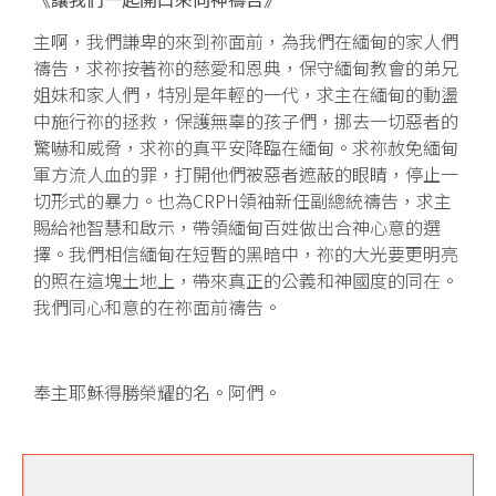
主啊，我們謙卑的來到祢面前，為我們在緬甸的家人們
禱告，求祢按著祢的慈愛和恩典，保守緬甸教會的弟兄
姐妹和家人們，特別是年輕的一代，求主在緬甸的動盪
中施行祢的拯救，保護無辜的孩子們，挪去一切惡者的
驚嚇和威脅，求祢的真平安降臨在緬甸。求祢赦免緬甸
軍方流人血的罪，打開他們被惡者遮蔽的眼睛，停止一
切形式的暴力。也為CRPH領袖新任副總統禱告，求主
賜給祂智慧和啟示，帶領緬甸百姓做出合神心意的選
擇。我們相信緬甸在短暫的黑暗中，祢的大光要更明亮
的照在這塊土地上，帶來真正的公義和神國度的同在。
我們同心和意的在祢面前禱告。
奉主耶穌得勝榮耀的名。阿們。