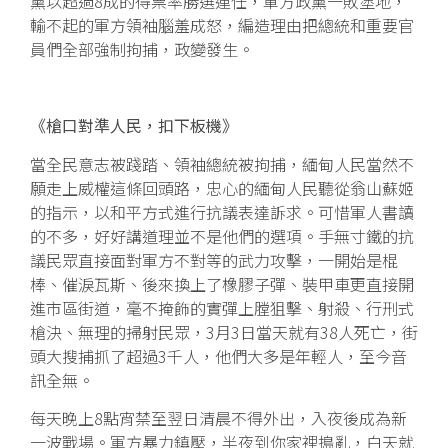
黨以超過8成的得票率勝選連任，軍方政黨一敗塗地，
輸不起的軍方領袖腦羞成怒，編造理由把總統和重要官
員們全部強制拘捕，政變發生。
《槍口對準人民，扣下板機》
當全民意志被踐踏、領袖總統被拘捕，緬甸人民當然不
願走上威權這條回頭路，忠心的緬甸人民聽從翁山蘇姬
的指示，以和平方式進行抗議表達訴求。可惜軍人書讀
的不多，好好講道理並不是他們的選項。手無寸鐵的抗
議民眾直接面對軍方不對等的武力攻擊，一開始是棍
棒、催淚瓦斯、後來換上了橡膠子彈、裝甲車更直接開
進市區街道，毫不掩飾的實彈上膛狙擊、射殺、行刑式
槍決、無理的掃射民眾，3月3日當天就有38人死亡，街
頭大搜捕抓了超過3千人，他們大多是年輕人，至今音
訊全無。
每天晚上8點宵禁至翌日清晨不得外出，入夜後成為新
一波戰場。軍方暴力鎮壓，半夜到你家裡搗亂，白天就