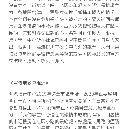
沒有力氣上街抗議了吧，也因為年輕人被認定是抗議主
力，各地開始傳出，軍警挨家挨戶抓捕年輕人的情況，
不管他們有沒有參加過抗議，被抓走的，隔天送回來通
常是渾身傷痕的冰冷屍體，軍方以恐懼和驚嚇來打擊人
民的士氣和刺透父母親的心，希望阻止年輕人上街抗
議。學生中心所在社區已經組成夜間巡守隊，每戶人家
出一個男丁，輪流排班守夜；中心外的鐵門、大門、男
孩女孩房門都要維持最高等級的戒備，防範惡劣的軍方
來破壞、搶劫、放火、抓人。
《宣教地教會現況》
仰光福音中心2019年遷至市區新址，2020年正要展開
全新一頁，孰料新冠肺炎疫情開始蔓延，主日崇拜和聚
會暫時停止；2021疫情未止，政變烏雲竟又籠罩全緬
甸。「我們學生中心位在抗議情事嚴峻的區域，四層樓
的水泥樓房在社區小路的最底處，好處是大馬路的煙硝
還不至傳入，但是萬一局勢變化，軍警人員衝進來抓