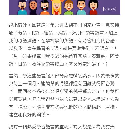
說來奇妙，因著這些年常會去到不同國家短宣，竟又接
觸了俄語、K語、緬語、泰語、Swahili語等語言，加上
我的母語漢語、在學校學的英語、有時會用到的台語，
以及我一直在學習的U語，就快要收集到十種語言了！
（喔，如果說算上我學過的幾首客家語、泰雅語、阿美
語、日語、哈薩克語等歌曲，就又另當別論了。）
當然，學這些語言絕大部分都是蜻蜓點水，因為最多就
只待上一個月，連簡單的溝通都還有困難就得回台灣
了，而回來不過多久又把所學的幾乎都忘光了。但我可
以感受到，每次學習當地語言試著跟當地人溝通，它帶
有一種魔力，能瞬間在我與他們的心之間搭起一座橋，
建立起良好的關係。
我有一個熱愛學習語言的靈魂，有人說是因為我有天