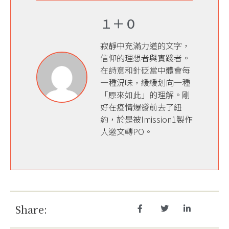
１＋０
寂靜中充滿力道的文字，
信仰的理想者與實踐者。
在詩意和針砭當中體會每
一種況味，緩緩划向一種
「原來如此」的理解。剛
好在疫情爆發前去了紐
約，於是被Imission1製作
人邀文轉PO。
Share: