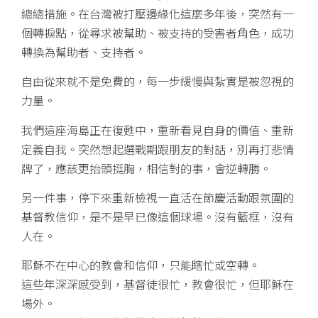
總總措施。在台灣被打壓邊緣化這麼多年後，突然有一
個轉捩點，從尋求被幫助、被支持的受害者角色，成功
轉換為幫助者、支持者。
自由從來就不是免費的，每一步緩慢與紮實是被忽視的
力量。
我們這座海島正在復甦中，重新看見自身的價值、重新
定義自我。突然想起選戰期跟朋友的對話，別再打悲情
牌了，應該更抬頭挺胸，相信對的事，會逆轉勝。
另一件事，停下來重新檢視一直活在節慶活動跟氛圍的
基督教信仰，是不是早已像這個球場。沒有籃框，沒有
人在。
耶穌不在中心的教會和信仰，只能瞎忙或空轉。
這些年深深感受到，基督徒很忙，教會很忙，但耶穌在
場外。