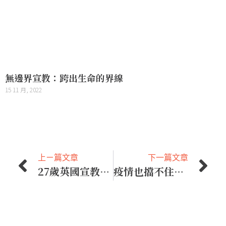
無邊界宣教：跨出生命的界線
15 11 月, 2022
上ㄧ篇文章
下一篇文章
27歲英國宣教士，把生命獻給中國黑死病
疫情也擋不住的水耕計畫