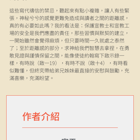
這些寫代禱信的禁忌，聽起來有點小複雜，讓人有些緊
張，神秘兮兮的感覺更難免造成與讀者之間的距離感，
真的有必要如此嗎？我的看法是：保護宣教士和宣教工
場的安全是我們應盡的責任，那些習慣與默契的建立，
一開始雖然會覺得麻煩，但只要時間一久就處之泰然
了；至於距離感的部分，求神給我們智慧去拿捏，在勇
敢見證與謹慎保留之間，能像使徒約翰寫下啟示錄一
樣，有時說（啟一19），有時不說（啟十4），有時看
似難懂，但終究帶給弟兄姊妹最直接的安慰與鼓勵，充
滿喜樂，充滿盼望。
作者介紹