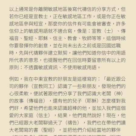
以上通常是你離開敏感地區後寫代禱信的分享方式，但
若你已經是宣教士，正在敏感地區工作，或是你正在敏
感地區參與短宣，那麼你的信件有可能會被審查，許多
信仰上的敏感用語就不適合寫，像是：宣教（士）、傳
福音、聖經、耶穌、信主、教會、牧師等等，這個時候
你要發揮你的創意，並在尚未出去之前或是回國述職
時，先與代禱夥伴建立默契，讓他們知道你信中的用語
所代表的意思，也提醒他們在回信時要留意所有以上的
原則：不透露敏感資訊、不使用敏感用語。
例如，我在中東宣教的好朋友是這樣寫的：「最近跟公
司的夥伴（宣教同工）認識了一些新朋友，發現他們的
心很柔軟，便試著跟他們分享了我們認識大老闆（神）
的故事（傳福音），還有他的兒子（耶穌）怎麼樣對我
們好，希望他們也能來認識超棒的他，並加入我們這個
愛的大家庭（信主），結果，他們竟然說好！現在，他
們已經跟大老闆聊過天了（禱告），我們也在帶他們讀
大老闆寫的書（聖經），並把他們介紹給當地的夥伴