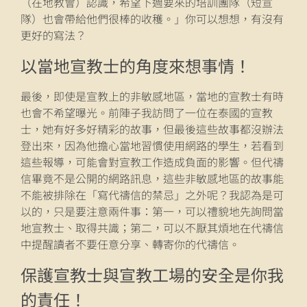
（在地教會）認識，希望下週要來的培訓團隊（短宣
隊）也會帶給他們很棒的收穫。」你可以想想，有沒有
更好的寫法？
以當地宣教士的角度來想事情！
最後，即使是宣教上的非敏感地區，當地的宣教士有時
也會不希望曝光。前陣子我訪問了一位在泰國的宣教
士，她有好多好精彩的故事，但最後這些故事都沒辦法
登出來，因為他擔心當地習慣使用網路的學生，若看到
這些報導，可能會對宣教工作造成負面的影響。但代禱
信畢竟不是公開的網路訊息，這些非敏感地區的故事能
不能被排除在「寫代禱信的禁忌」之外呢？我認為是可
以的，只是要注意兩件事：第一，可以禮貌地先詢問當
地宣教士、取得共識；第二，可以不厭其煩地在代禱信
中提醒讀者不要任意分享、轉寄你的代禱信。
保護宣教士與宣教工場的安全是你我
的責任！