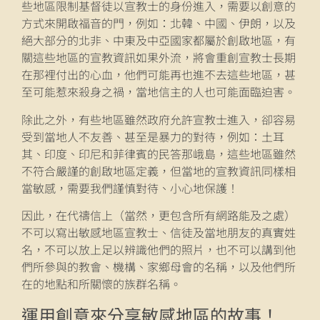
些地區限制基督徒以宣教士的身份進入，需要以創意的
方式來開啟福音的門，例如：北韓、中國、伊朗，以及
絕大部分的北非、中東及中亞國家都屬於創啟地區，有
關這些地區的宣教資訊如果外流，將會重創宣教士長期
在那裡付出的心血，他們可能再也進不去這些地區，甚
至可能惹來殺身之禍，當地信主的人也可能面臨迫害。
除此之外，有些地區雖然政府允許宣教士進入，卻容易
受到當地人不友善、甚至是暴力的對待，例如：土耳
其、印度、印尼和菲律賓的民答那峨島，這些地區雖然
不符合嚴謹的創啟地區定義，但當地的宣教資訊同樣相
當敏感，需要我們謹慎對待、小心地保護！
因此，在代禱信上（當然，更包含所有網路能及之處）
不可以寫出敏感地區宣教士、信徒及當地朋友的真實姓
名，不可以放上足以辨識他們的照片，也不可以講到他
們所參與的教會、機構、家鄉母會的名稱，以及他們所
在的地點和所關懷的族群名稱。
運用創意來分享敏感地區的故事！