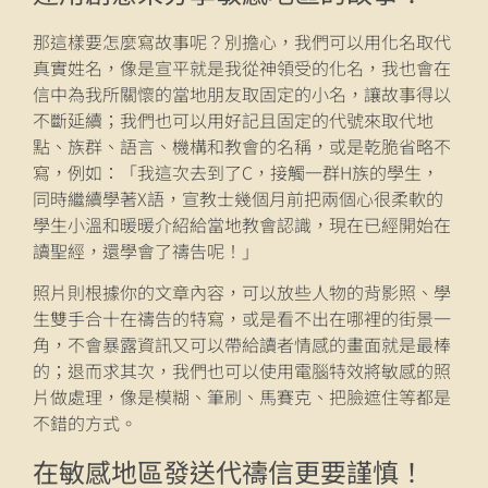
那這樣要怎麼寫故事呢？別擔心，我們可以用化名取代
真實姓名，像是宣平就是我從神領受的化名，我也會在
信中為我所關懷的當地朋友取固定的小名，讓故事得以
不斷延續；我們也可以用好記且固定的代號來取代地
點、族群、語言、機構和教會的名稱，或是乾脆省略不
寫，例如：「我這次去到了C，接觸一群H族的學生，
同時繼續學著X語，宣教士幾個月前把兩個心很柔軟的
學生小溫和暖暖介紹給當地教會認識，現在已經開始在
讀聖經，還學會了禱告呢！」
照片則根據你的文章內容，可以放些人物的背影照、學
生雙手合十在禱告的特寫，或是看不出在哪裡的街景一
角，不會暴露資訊又可以帶給讀者情感的畫面就是最棒
的；退而求其次，我們也可以使用電腦特效將敏感的照
片做處理，像是模糊、筆刷、馬賽克、把臉遮住等都是
不錯的方式。
在敏感地區發送代禱信更要謹慎！