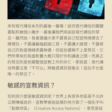
來到寫代禱信系列的最後一篇嚕！談完寫代禱信的關鍵
要點和幾個小撇步，最後讓我們來談談寫代禱信的禁
忌。雖然說，我會建議大家不要寫自己短宣時順便去了
哪裡玩，不要讓篇幅超過三頁，不要講大道理，不要將
自己的負面情緒表露無遺，但這些還稱不上是禁忌，它
們所帶來的負面影響大概只限於你和讀者之間。而真正
的禁忌則是攸關整個宣教工作的存亡，那就是：寫代禱
信時要注意「不可以」將敏感資訊寫進去！這似乎也是
唯一的禁忌了。
敏感的宣教資訊？
但到底什麼是敏感資訊呢？世界上有很多地區是不允許
公開傳福音的，宣教學者給這樣的地方取了一個名字叫
「創啟地區」（Creative Access Nations），意思是這