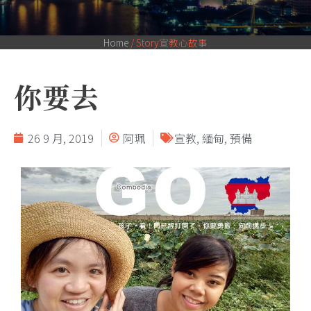
Home
/
Story宣教心故事
你要去
26 9 月, 2019
阿珮
宣教
,
緬甸
,
預備