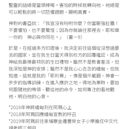
聖靈的話總是當頭棒喝。害怕的時候就轉向祂，祂總是
可以輕鬆的將一切恐懼趕跑，顯明真實。
神對約書亞說：「我豈沒有吩咐你麼？你當剛強壯膽！
不要懼怕，也不要驚惶；因為你無論往那裡去，耶和華
─你的 神必與你同在。」（書一9）
於是，在經過多方印證後，我決定前往這個從沒想過要
去的國家，並在我生日當天得到校方的回覆確認，成為
神給我最棒最特別的生日禮物。雖然不是教會差派，但
我深知是神的安排；雖然不是我心心念念的緬甸，但我
知道，這就是我的「耶利哥」，像是個示範題，神會一
步步的指導訓練，在進入應許之地，得地為業時，要如
何跟隨祂的帶領、聽從祂的命令、如何專注的看祂聽
祂，明白祂的心意。
*2016年神將緬甸刻在阿珮心上
*2018年阿珮回應緬甸宣教的呼召
*2019年阿珮前往柬埔寨金邊豐榮女子小學擔任中文代
課老師三個月