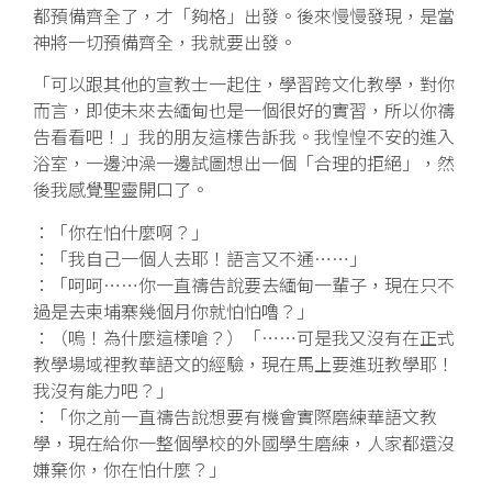
都預備齊全了，才「夠格」出發。後來慢慢發現，是當
神將一切預備齊全，我就要出發。
「可以跟其他的宣教士一起住，學習跨文化教學，對你
而言，即使未來去緬甸也是一個很好的實習，所以你禱
告看看吧！」我的朋友這樣告訴我。我惶惶不安的進入
浴室，一邊沖澡一邊試圖想出一個「合理的拒絕」，然
後我感覺聖靈開口了。
：「你在怕什麼啊？」
：「我自己一個人去耶！語言又不通……」
：「呵呵……你一直禱告說要去緬甸一輩子，現在只不
過是去柬埔寨幾個月你就怕怕嚕？」
：（嗚！為什麼這樣嗆？）「……可是我又沒有在正式
教學場域裡教華語文的經驗，現在馬上要進班教學耶！
我沒有能力吧？」
：「你之前一直禱告說想要有機會實際磨練華語文教
學，現在給你一整個學校的外國學生磨練，人家都還沒
嫌棄你，你在怕什麼？」