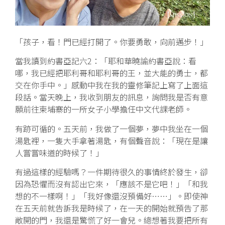
「孩子，看！門已經打開了。你要勇敢，向前邁步！」
當我讀到約書亞記六2：「耶和華曉諭約書亞說：看
哪，我已經把耶利哥和耶利哥的王，並大能的勇士，都
交在你手中。」感動中我在我的靈修筆記上寫了上面這
段話。當天晚上，我收到朋友的訊息，詢問我是否有意
願前往柬埔寨的一所女子小學擔任中文代課老師。
有跡可循的。五天前，我做了一個夢，夢中我坐在一個
湯匙裡，一隻大手拿著湯匙，有個聲音說：「現在是讓
人嘗嘗味道的時候了！」
有過這樣的經驗嗎？一件期待很久的事情終於發生，卻
因為恐懼而沒有認出它來，「應該不是它吧！」「和我
想的不一樣啊！」「我好像還沒預備好……」。即使神
在五天前就告訴我是時候了，在一天的開始就預告了那
敞開的門，我還是驚慌了好一會兒。總想著我要把所有