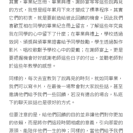
其實，畢業紀念冊、畢業典禮、謝師宴等等這些說再見
的方式，我想是經年累月下來才變成了標準程序，其實
它們的初衷，就是要創造給彼此回饋的機會。因此我們
喜歡互相在同學的畢業紀念冊上留言，了解這些年究竟
我在同學的心中留下了什麼；在畢業典禮上，學校透過
致詞、頒獎與頒畢業證書給予同學鼓勵，學生透過製作
影片、唱校歌獻予學校心中的愛戴；在謝師宴上，更是
要把握機會好好感謝老師這些日子的付出，並聽老師對
於這些年教學的感想。
同樣的，每次去宣教到了說再見的時刻，就如同畢業，
我們可以寫卡片，在最後一場聚會對大家說些話，甚至
邀請他們給予我們一些回饋，若沒有適合的場合，私底
下的聊天談話也是很好的方式。
但要注意的是，給他們回饋的目的並非讓他們對你更加
的依賴，而是將你們這段時間相處的意義，引向那愛的
源頭、能陪伴他們一生的神；同樣的，當他們給予我們