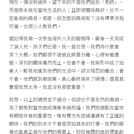
現在，情況倒過來，留下來的不是我們這些「老師」，
而是原本就在當地生活的人；且即使關係再好，也不一
定能相約再見。那麼，該怎麼說再見呢？沒有標準流程
可循，也很少人教我們。
還記得我第一次參加海外八天的服務隊，最後一天哭成
了淚人兒，孩子們也是。我一直在想，我們為什麼會
哭？大概，我們都很不捨彼此將要分離，心裡有著遺
憾，深刻的關係戛然而止。但會不會，我無形中成了加
害人，輕易地進到他們的生活中，卻又殘忍的離去；會
不會，他們感到被拋棄，真心最終換來了絕情；還是其
實是我想太多，我並沒有那麼重要？
我想，以上的猜想並不過分，但卻也不是全然的真相。
為了避免對當地造成傷害多過祝福，我們知道配合當地
長期陪伴者的重要性，唯有雙方先透過溝通有了正確的
期待，我們的到來才不會是突如其來的打擾，我們的服
事也能真正做在他們的需要上，短短幾周的造訪便能創