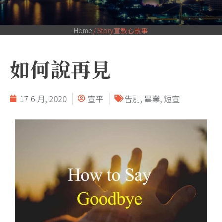
Home
/
Story宣教心故事
如何說再見
17 6 月, 2020
宣平
告別
,
畢業
,
短宣