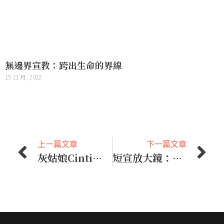
無邊界宣教：跨出生命的界線
15 11 月, 2022
上ㄧ篇文章
下一篇文章
灰姑娘Cinti的故事 2：奴僕變公主
短宣放大鏡：接待客旅 – 來我家早午餐吧！