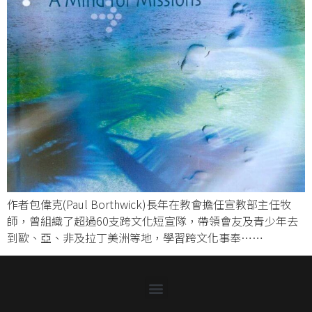
作者包偉克(Paul Borthwick)長年在教會擔任宣教部主任牧
師，曾組織了超過60支跨文化短宣隊，帶領會友及青少年去
到歐、亞、非及拉丁美洲等地，學習跨文化事奉……