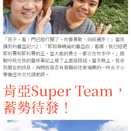
「孩子，看！門已經打開了。你要勇敢，向前邁步！」當我
讀到約書亞記六2：「耶和華曉諭約書亞說：看哪，我已經把
耶利哥和耶利哥的王，並大能的勇士，都交在你手中。」感
動中我在我的靈修筆記上寫了上面這段話。當天晚上，我收
到朋友的訊息，詢問我是否有意願前往柬埔寨的一所女子小
學擔任中文代課老師。
肯亞Super Team，
蓄勢待發！