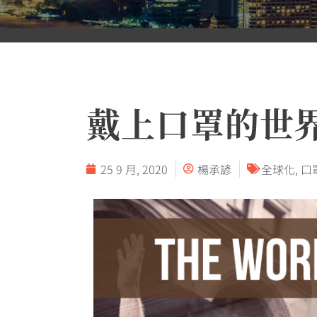
戴上口罩的世
25 9 月, 2020
楊承諺
全球化
,
口