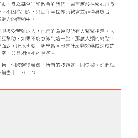
反觀，身為基督徒和教會的我們，是否應該在關心自身
心。不因為別的，只因在全世界的教會並非僅身處台
高張力的變動中。
有很多受苦難的人，他們的命運與所有人緊緊相連。人
相互幫助，如果不能意識到這一點，那麼人類的終點，
起面對，所以也要一起學習。沒有什麼特效藥或速成的
上帝，並且相信祂的掌權。
。若一個肢體得榮耀，所有的肢體就一同快樂。你們就
書十二26-27）