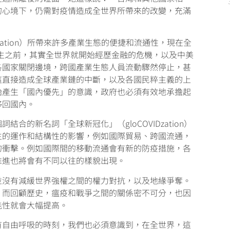
的心境下，仍需對疫情造成全世界所帶來的改變，充滿
ization）所帶來許多產業生態的便捷和流通性，現在全
9發生之前，其實全世界就開始經歷金融的危機，以及中美
各國家關閉邊境，跨國產業生態人員流動驟然停止，甚
這直接造成全球產業鏈的中斷，以及各國民粹主義的上
始產生「國內優先」的意識，政府也必須有效地承擔起
移回國內。
合的新名詞「全球新冠化」（gloCOVIDzation）
生的運作和結構性的影響，例如國際貿易、跨國流通，
的衝擊。例如國際間的移動流通會有新的防疫措施，各
推進也將會有不同以往的樣貌出現。
並沒有減緩世界強權之間的權力對抗，以及地緣爭奪。
。而回顧歷史，瘟疫和戰爭之間的關係密不可分，也因
能性就會大幅提高。
有自由呼吸的時刻，我們也必須意識到，在全世界，這