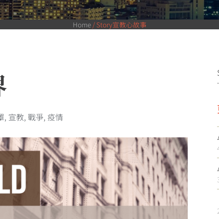
Home
/
Story宣教心故事
界
.
罩
,
宣教
,
戰爭
,
疫情