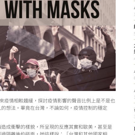
看起來疫情相較趨緩，探討疫情影響的聲音比例上是不是也
人的想法。畢竟在台灣，不論如何，疫情控制的穩定
。
情造成衝擊的樣貌，所呈現的反應其實和歐美，甚至是
經過隔離後約碰面，她這樣說：「台灣和其他國家相