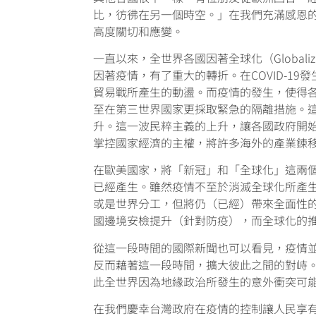
比，彷彿在另一個時空。」在我們充滿感恩
高度關切和應變。
一直以來，全世界各國因著全球化（Global
因著疫情，有了重大的轉折。在COVID-1
貿易戰所產生的動盪。而疫情的發生，使得
至在第三世界國家更採取緊急的隔離措施。
升。這一波民粹主義的上升，讓各國政府開
掌控國家經濟的主權，將許多海外的產業鍊
在歐美國家，將「新冠」和「全球化」這兩個詞結
已經產生。雖然疫情不至於消滅全球化所產
或是世界分工，但將仍（已經）帶來全面性
國邊境安檢提升（針對防疫），而全球化的
從這一段時間的國際新聞也可以看見，疫情
反而藉著這一段時間，擴大彼此之間的對峙
此全世界因為地緣政治所發生的意外衝突可
在我們慶幸台灣政府在疫情的控制讓人民享