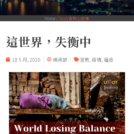
Home
/
Story宣教心故事
這世界，失衡中
18 5 月, 2020
楊承諺
宣教
,
疫情
,
福音