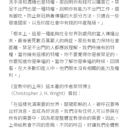
洗手液和酒精也是特權，那說明你有錢可以購買它。禁
足不出門也是一種特權，說明你有能力不出門工作，還
有飯吃。防止新冠病毒傳播的大部分方法，只適合一些
發達國家，以及印度社會中有錢的中產階級。」
「根本上，這是一種能夠在全世界到處飛的富人傳播出
來，最後害死數百萬窮人的病症。那些有能力保持社會
距離、禁足不出門的人都應該理解，我們所擁有的特
權，當你擁有這樣的特權，你不要覺得你是被禁足的，
你要知道你是幸福的。當你了解你是幸福的時候，回頭
看，在大多數印度人中，他們根本沒有相關的能力及權
利。」
《宣教中的上帝》這本書的作者萊特博士
（Christopher J. H. Wright）曾說：
「在這樣充滿需要的世界，跟隨耶穌的人，被呼召要帶
出好消息，並成為好消息。我們沒有任何人可以參與在
所有的需要中，因為那是整體宣教使命的需要。因此，
上帝給教會不同的恩賜、不同的呼召，好讓我們全體教