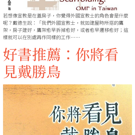
若想像宣教是在蓋房子，你覺得外國宣教士的角色會是什麼
呢？戴德生說：「我們外國宣教士，就如建屋時所搭的鷹
架，房子建好，鷹架愈早拆掉愈好，或者愈早遷移愈好；這
樣就可以在別處再作同樣的工作……
好書推薦：你將看
見戴勝鳥