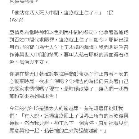
息這場瘟疫。
「他站在活人死人中間，瘟疫就止住了。」（民
16:48）
亞倫身為當時神和以色列民中間的祭司，他拿著香爐跑
到百姓中間代求贖罪，瘟疫就止住了。如今，耶穌已經
用自己的寶血為世人付上了永遠的贖價，我們則被呼召
作神與世人中間的祭司，要叫人藉著耶穌的寶血得著赦
免、醫治與平安。
你還在整天盯著確診數據無動於衷嗎？你正帶著不安的
心觀察時局、欲求自保嗎？你禱告的時候仍只為著自己
的國家求憐憫嗎？現在，是時候改變了！讓我們一起帶
著盼望來為列國求告！
今年的4/8-15是猶太人的逾越節，有先知這樣挑旺我
們：「有人說，這場瘟疫阻止了世界上所有的宣教復興
運動，然而我要說，神正放下一個暫停，直到祂看見誰
願意與祂一起、藉著祂的血來跨過逾越節。」