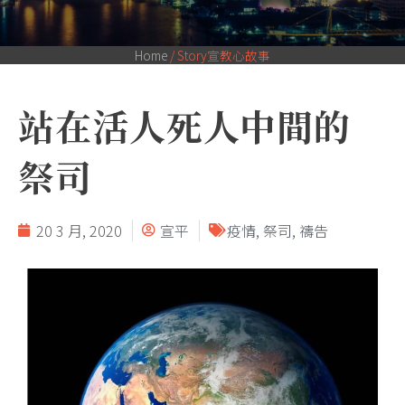
Home
/
Story宣教心故事
站在活人死人中間的
祭司
20 3 月, 2020
宣平
疫情
,
祭司
,
禱告