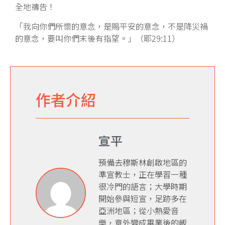
全地禱告！
「我向你們所懷的意念，是賜平安的意念，不是降災禍
的意念，要叫你們末後有指望。」（耶29:11）
作者介紹
宣平
預備去穆斯林創啟地區的
準宣教士，正在學習一種
很冷門的語言；大學時期
開始參與短宣，足跡多在
亞洲地區；從小熱愛音
樂，意外變成畢業後的飯