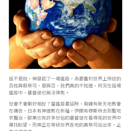
這不是說，神發起了一場瘟疫，為要審判世界上悖逆的
百姓與假祭司，是與否，我們真的不知道，何況在這場
瘟疫中，基督徒也無法倖免。
但會不會剛好相反？當瘟疫蔓延時，南韓有新天地教會
在禱告，日本有神道教在祈福，伊朗有穆斯林去到聖地
求醫治，歐美也有許多世俗的基督徒在看得見的世界中
尋找盼望，而神正在等候世界各地的真祭司站出來，止