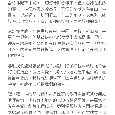
當時神賜下十災，一切好像都暫停了，但人心卻在劇烈
的變化，神使驕傲的降為卑，又使受壓制的得自由，當
最後一災越過了一切門框上有羊血的家庭，以色列人終
於得以出埃及，它宣告著神的拯救，更勝於神的審判。
或許你會說，在這場瘟疫中，中國、南韓、新加坡，甚
至全世界各地的基督徒不也都遭受生命威脅嗎？是的，
神沒有應許祂的祭司能在此生免於疾病與死亡，但祂卻
呼召祂的祭司成為祂祝福世人的管道，且定意要透過我
們來祝福！
那麼我們能夠怎麼做呢？我想，除了積極與政府配合做
好防疫措施，彼此關愛、化解仇恨絕對是不能少的，而
最最重要的，我想就是禱告了！因為這是神賜給我們的
特權，祂說祂必垂聽我們的禱告！
起來吧！神的祭司們！許多國家的政府與醫療資源無力
處理疫情，也有許多地方的人沒有聽過耶穌，甚至當地
沒有基督徒能替他們代求，更別提那些沒有國家保護、
到處漂流的難民們，讓我們一起為世上的百姓站立、為