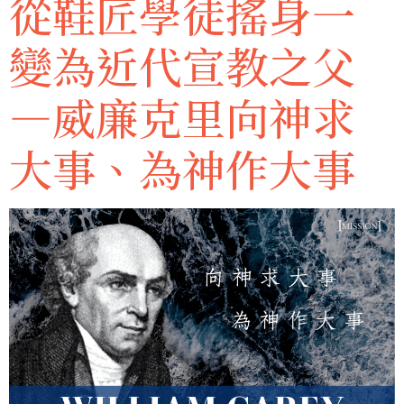
從鞋匠學徒搖身一
變為近代宣教之父
—威廉克里向神求
大事、為神作大事