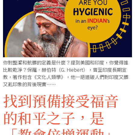
你對整潔和骯髒的定義是什麼？提到美國和印度，你覺得誰
比較乾淨？保羅．赫伯特（G. Hiebert），曾至印度長期宣
教，著作包含《文化人類學》，他一語道破人們對印度又髒
又亂印象的背後現實……
找到預備接受福音
的和平之子，是
「教會倍增運動」