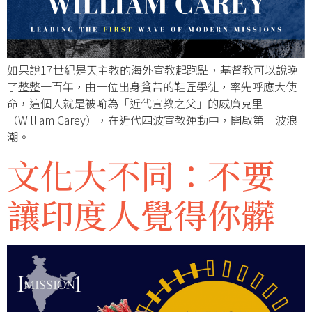
如果說17世紀是天主教的海外宣教起跑點，基督教可以說晚
了整整一百年，由一位出身貧苦的鞋匠學徒，率先呼應大使
命，這個人就是被喻為「近代宣教之父」的威廉克里
（William Carey），在近代四波宣教運動中，開啟第一波浪
潮。
文化大不同：不要
讓印度人覺得你髒